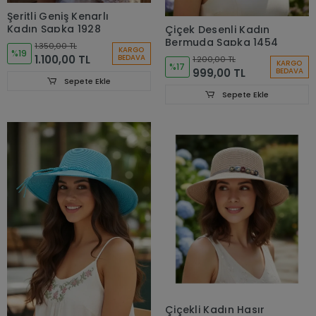
Şeritli Geniş Kenarlı
Kadın Şapka 1928
Çiçek Desenli Kadın
Bermuda Şapka 1454
1.350,00 TL
KARGO
%19
1.100,00 TL
BEDAVA
1.200,00 TL
KARGO
%17
999,00 TL
BEDAVA
Sepete Ekle
Sepete Ekle
Çiçekli Kadın Hasır