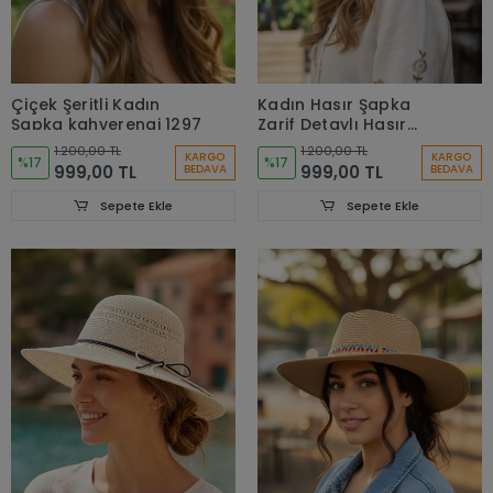
Çiçek Şeritli Kadın
Kadın Hasır Şapka
Şapka kahverengi 1297
Zarif Detaylı Hasır
Şapka - Bohem Esintili
1.200,00 TL
1.200,00 TL
KARGO
KARGO
%17
Güneş Koruması 3851
%17
999,00 TL
999,00 TL
BEDAVA
BEDAVA
Sepete Ekle
Sepete Ekle