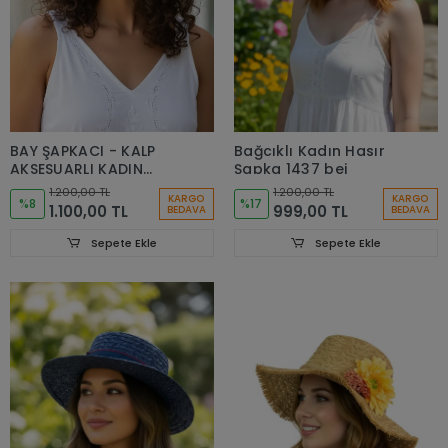
BAY ŞAPKACI - KALP
Bağcıklı Kadın Hasır
AKSESUARLI KADIN
Şapka 1437 bej
HASIR ŞAPKA 1906
1.200,00 TL
1.200,00 TL
KARGO
KARGO
%8
%17
1.100,00 TL
999,00 TL
BEDAVA
BEDAVA
Sepete Ekle
Sepete Ekle