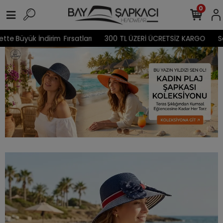
0
ırsatları
300 TL ÜZERİ ÜCRETSİZ KARGO
Sepetine Ekle Daha 