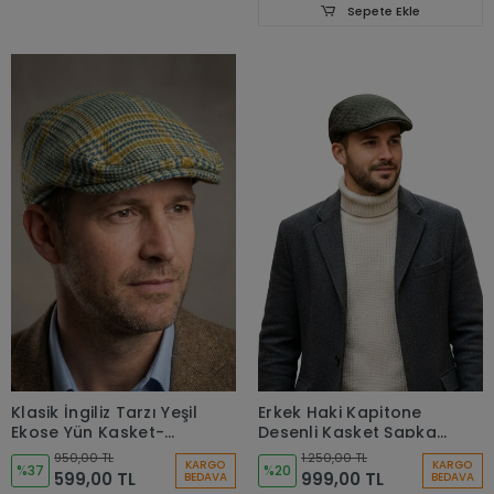
Sepete Ekle
Klasik İngiliz Tarzı Yeşil
Erkek Haki Kapitone
Ekose Yün Kasket-
Desenli Kasket Şapka
9993
- Kışlık Flat Cap8176
950,00 TL
1.250,00 TL
KARGO
KARGO
%37
%20
599,00 TL
999,00 TL
BEDAVA
BEDAVA