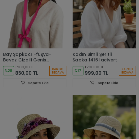
Kadın Simli Şeritli
Bay Şapkacı -fuşya-
Şapka 1416 lacivert
Beyaz Çizgili Geniş
Kenarlı Kumaş Plaj
1.200,00 TL
1.200,00 TL
KARGO
KARGO
%17
Şapkası - Fiyonklu
%29
999,00 TL
850,00 TL
BEDAVA
BEDAVA
Kurdele Detaylı-5377
Fuşya
Sepete Ekle
Sepete Ekle