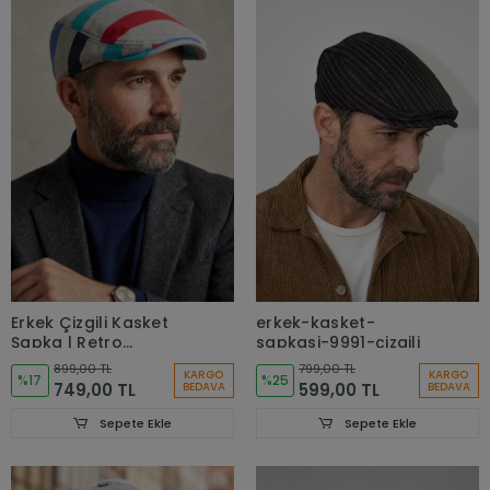
Erkek Çizgili Kasket
erkek-kasket-
Şapka | Retro
sapkasi-9991-çizgili
Newsboy Cap -
899,00 TL
799,00 TL
KARGO
KARGO
bayşapkacı-8281
%17
%25
749,00 TL
599,00 TL
BEDAVA
BEDAVA
Sepete Ekle
Sepete Ekle