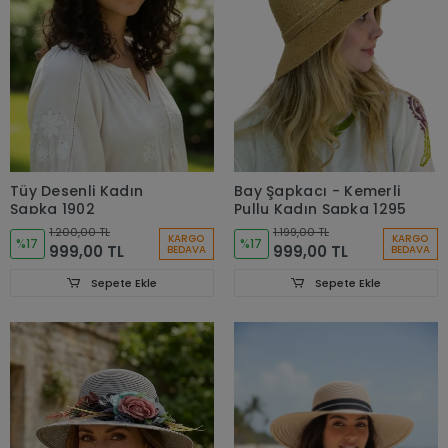
Tüy Desenli Kadın
Bay Şapkacı - Kemerli
Şapka 1902
Pullu Kadın Şapka 1295
1.200,00 TL
1.199,00 TL
KARGO
KARGO
%17
%17
999,00 TL
999,00 TL
BEDAVA
BEDAVA
Sepete Ekle
Sepete Ekle