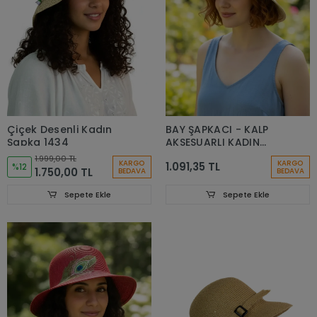
Çiçek Desenli Kadın
BAY ŞAPKACI - KALP
Şapka 1434
AKSESUARLI KADIN
HASIR ŞAPKA 1906
1.999,00 TL
KARGO
KARGO
1.091,35 TL
%12
1.750,00 TL
BEDAVA
BEDAVA
Sepete Ekle
Sepete Ekle