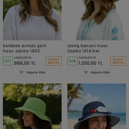
Kelebek armalı şerit
Geniş Kenarlı Hasır
hasır şapka 1430
Şapka 1414 bej
1.200,00 TL
1.400,00 TL
KARGO
KARGO
%17
%14
999,00 TL
1.200,00 TL
BEDAVA
BEDAVA
Sepete Ekle
Sepete Ekle