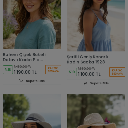
Bohem Çiçek Buketi
Şeritli Geniş Kenarlı
Detaylı Kadın Plaj
Kadın Şapka 1928
Şapkası Hasır Kadın
1.450,00 TL
KARGO
1.350,00 TL
Şapka 3868
%18
KARGO
1.190,00 TL
BEDAVA
%19
1.100,00 TL
BEDAVA
Sepete Ekle
Sepete Ekle