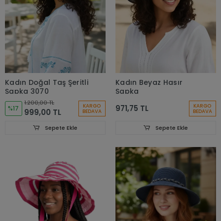
Kadın Doğal Taş Şeritli
Kadın Beyaz Hasır
Şapka 3070
Şapka
1.200,00 TL
KARGO
KARGO
971,75 TL
%17
999,00 TL
BEDAVA
BEDAVA
Sepete Ekle
Sepete Ekle