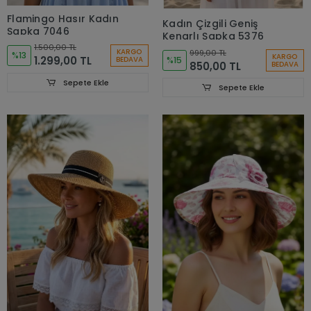
Flamingo Hasır Kadın
Kadın Çizgili Geniş
Şapka 7046
Kenarlı Şapka 5376
1.500,00 TL
KARGO
999,00 TL
%13
KARGO
1.299,00 TL
BEDAVA
%15
850,00 TL
BEDAVA
Sepete Ekle
Sepete Ekle