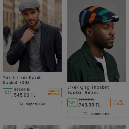
Yazlık Erkek Kareli
Kasket 7398
Erkek Çizgili Kasket
699,00 TL
KARGO
Şapka | Retro
%22
545,00 TL
BEDAVA
Newsboy Cap -
899,00 TL
KARGO
bayşapkacı-8281
%17
Sepete Ekle
749,00 TL
BEDAVA
Sepete Ekle