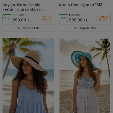
Bay Şapkacı -Geniş
Kadın Hasır Şapka 1613
kenarlı plaj şapkası-
pembe
1.200,00 TL
1.258,00 TL
KARGO
KARGO
%17
%21
999,00 TL
999,00 TL
BEDAVA
BEDAVA
Sepete Ekle
Sepete Ekle