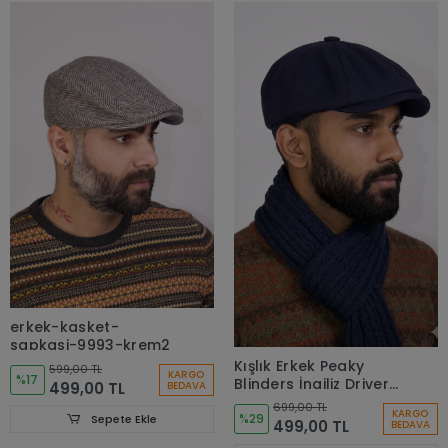
erkek-kasket-
sapkasi-9993-krem2
Kışlık Erkek Peaky
599,00 TL
KARGO
%17
Blinders İngiliz Driver
499,00 TL
BEDAVA
Kasket koyu Lacivert
699,00 TL
KARGO
7404
%29
Sepete Ekle
499,00 TL
BEDAVA