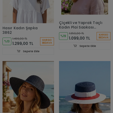
Çiçekli ve Yaprak Taçlı
Kadın Plaj Şapkası
Hasır Kadın Şapka
3869
3862
1.350,00 TL
KARGO
%19
1.099,00 TL
BEDAVA
1.499,00 TL
KARGO
%13
1.299,00 TL
BEDAVA
Sepete Ekle
Sepete Ekle