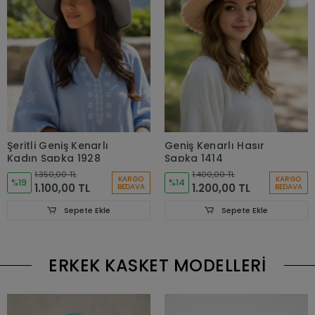
Şeritli Geniş Kenarlı
Geniş Kenarlı Hasır
Kadın Şapka 1928
Şapka 1414
1.350,00 TL
1.400,00 TL
KARGO
KARGO
%19
%14
1.100,00 TL
1.200,00 TL
BEDAVA
BEDAVA
Sepete Ekle
Sepete Ekle
ERKEK KASKET MODELLERİ