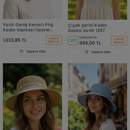
Yazılı Geniş Kenarlı Plaj
Çiçek Şeritli Kadın
Kadın Şapkası lacivert
Şapka siyah 1297
7047
1.200,00 TL
KARGO
KARGO
1.033,85 TL
%17
BEDAVA
999,00 TL
BEDAVA
Sepete Ekle
Sepete Ekle