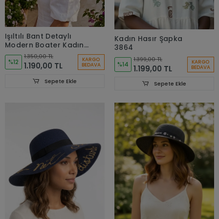
Işıltılı Bant Detaylı
Kadın Hasır Şapka
Modern Boater Kadın
3864
Plaj Şapkası 3855
1.350,00 TL
1.399,00 TL
KARGO
%12
KARGO
%14
1.190,00 TL
BEDAVA
1.199,00 TL
BEDAVA
Sepete Ekle
Sepete Ekle