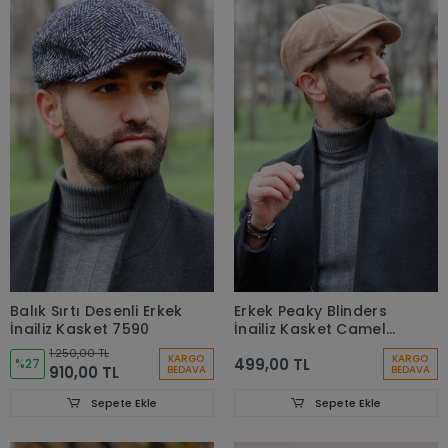
Balık Sırtı Desenli Erkek
Erkek Peaky Blinders
İngiliz Kasket 7590
İngiliz Kasket Camel
7440
1.250,00 TL
KARGO
KARGO
499,00 TL
%27
910,00 TL
BEDAVA
BEDAVA
Sepete Ekle
Sepete Ekle