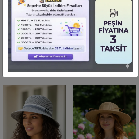
Kadın Plaj Çantası ve
Bay şapkacı - El
şapka takım pembe
Örgülü Bağcıklı Şapka
2175 - BAY ŞAPKACI
3874
1.990,00 TL
KARGO
KARGO
2.012,50 TL
%12
1.750,00 TL
BEDAVA
BEDAVA
Sepete Ekle
Sepete Ekle