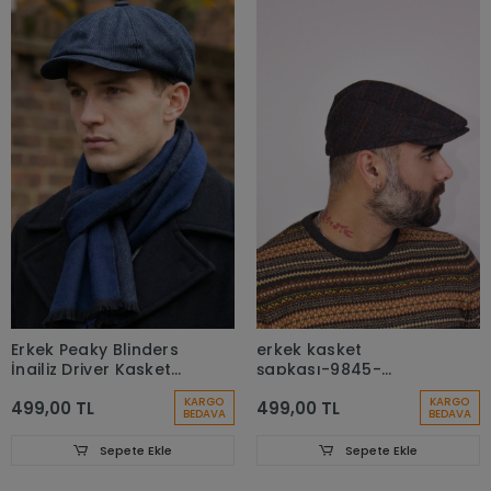
Erkek Peaky Blinders
erkek kasket
İngiliz Driver Kasket
şapkası-9845-
Çizgili Lacivert 7404
baysapkaci-1
KARGO
KARGO
499,00 TL
499,00 TL
BEDAVA
BEDAVA
Sepete Ekle
Sepete Ekle