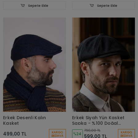
Sepete Ekle
Sepete Ekle
Erkek Desenli Kalın
Erkek Siyah Yün Kasket
Kasket
Şapka - %100 Doğal
Yün Kalitesi
790,00 TL
KARGO
KARGO
499,00 TL
%24
599,00 TL
BEDAVA
BEDAVA