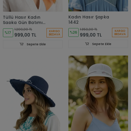
Kadın Hasır Şapka
Tüllü Hasır Kadın
1442
Şapka Gün Batımı
Zarafeti: Şifon Kurdele
1.350,00 TL
1.200,00 TL
KARGO
KARGO
%26
Detaylı Turuncu Kadın
%17
999,00 TL
999,00 TL
BEDAVA
BEDAVA
Hasır Plaj Şapkası 1930
Sepete Ekle
Sepete Ekle