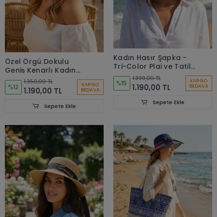
Kadın Hasır Şapka -
Özel Örgü Dokulu
Tri-Color Plaj ve Tatil
Geniş Kenarlı Kadın
Şapkası 3857
1.399,00 TL
Plaj Şapkası Hasır
KARGO
1.350,00 TL
%15
KARGO
1.190,00 TL
BEDAVA
Kadın Şapka 3860
%12
1.190,00 TL
BEDAVA
Sepete Ekle
Sepete Ekle