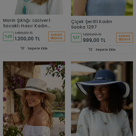
Marin Şıklığı: Lacivert
Çiçek Şeritli Kadın
Saçaklı Hasır Kadın
Şapka 1297
Plaj Şapkası - Beyaz İp
1.499,00 TL
1.200,00 TL
KARGO
Detaylı - bay şapkacı
%20
KARGO
%17
1.200,00 TL
BEDAVA
999,00 TL
BEDAVA
1299
Sepete Ekle
Sepete Ekle