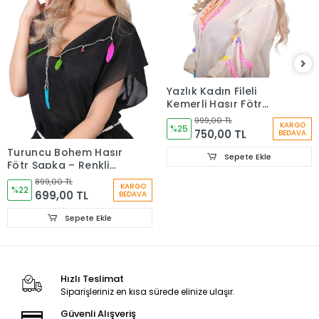
Yazlık Kadın Fileli
Kemerli Hasır Fötr
Şapka 6223
999,00 TL
KARGO
%25
750,00 TL
BEDAVA
Turuncu Bohem Hasır
Sepete Ekle
Fötr Şapka – Renkli
Etnik Şeritli Yazlık
899,00 TL
KARGO
Kadın Şapkası 6261
%22
699,00 TL
BEDAVA
Sepete Ekle
Hızlı Teslimat
Siparişleriniz en kısa sürede elinize ulaşır.
Güvenli Alışveriş