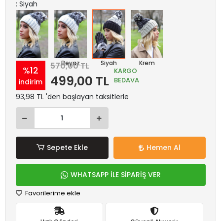
: Siyah
Kırmızı
Beyaz
Siyah
Krem
570,00 TL
%12
KARGO
499,00 TL
BEDAVA
indirim
93,98 TL 'den başlayan taksitlerle
Sepete Ekle
Hemen Al
WHATSAPP İLE SİPARİŞ VER
Favorilerime ekle