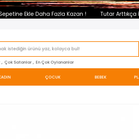
e Daha Fazla Kazan !
Tutar Arttıkça İndirim Otom
r
,
Çok Satanlar
,
En Çok Oylananlar
KADIN
ÇOCUK
BEBEK
PL