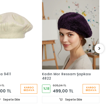
K
Ş
a 9411
Kadın Mor Ressam Şapkası
4822
 TL
605,34 TL
KARGO
KARGO
%18
00 TL
499,00 TL
BEDAVA
BEDAVA
Sepete Ekle
Sepete Ekle