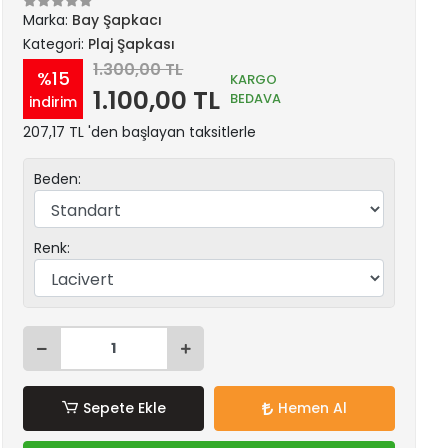
Marka:
Bay Şapkacı
Kategori:
Plaj Şapkası
1.300,00 TL
%15
KARGO
1.100,00 TL
BEDAVA
indirim
207,17 TL 'den başlayan taksitlerle
Beden:
Renk:
Sepete Ekle
Hemen Al