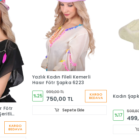
Yazlık Kadın Fileli Kemerli
Hasır Fötr Şapka 6223
999,00 TL
KARGO
%25
Kadın Şapk
750,00 TL
BEDAVA
r Fötr
Sepete Ekle
598,80
eritli
%17
499,
 6261
KARGO
BEDAVA