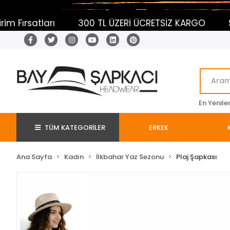
300 TL ÜZERİ ÜCRETSİZ KARGO
Sepetine Ekl
En Yenile
TÜM KATEGORİLER
ERKEK
Ana Sayfa
Kadın
İlkbahar Yaz Sezonu
Plaj Şapkası