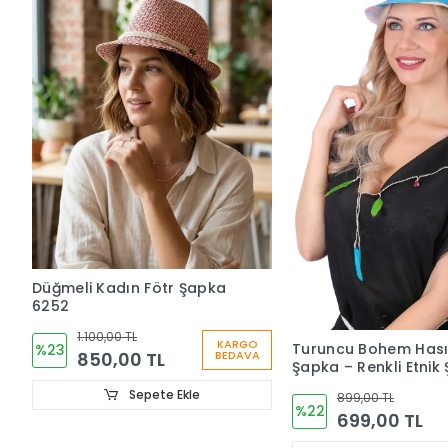
Düğmeli Kadın Fötr Şapka
6252
1.100,00 TL
KARGO
Turuncu Bohem Hası
%23
850,00 TL
BEDAVA
Şapka – Renkli Etnik Ş
Yazlık Kadın Şapkası
Sepete Ekle
899,00 TL
%22
699,00 TL