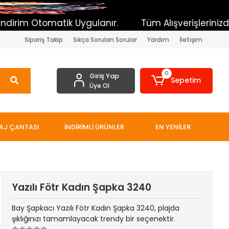
atik Uygulanır.
Tüm Alışverişlerinizde Toplam sep
Sipariş Takip
Sıkça Sorulan Sorular
Yardım
İletişim
0
Giriş Yap
Sepetim
Üye Ol
AJ ÇANTASI
İNDİRİMLİ ÜRÜNLER
EN YENİLER
Yazılı Fötr Kadın Şapka 3240
Bay Şapkacı Yazılı Fötr Kadın Şapka 3240, plajda
şıklığınızı tamamlayacak trendy bir seçenektir.