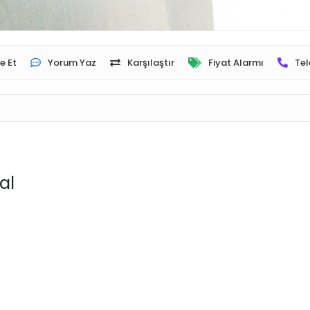
e Et
Yorum Yaz
Karşılaştır
Fiyat Alarmı
Tel
al