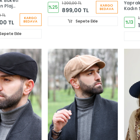
k Buketi
Yaprak
1.200,00 TL
n Plaj
KARGO
%25
Kadın 
899,00 TL
BEDAVA
ır Kadın
0 TL
1
KARGO
,00 TL
Sepete Ekle
BEDAVA
%13
Sepete Ekle