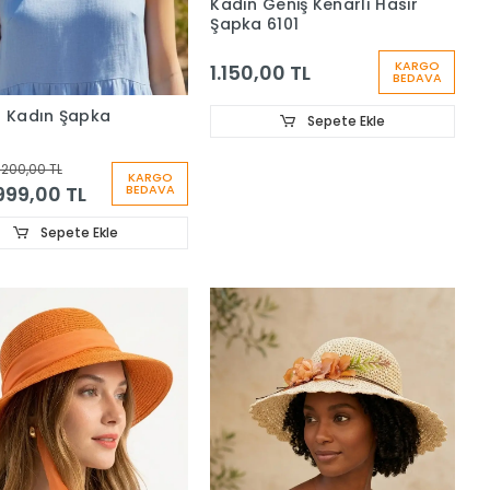
Kadın Geniş Kenarlı Hasır
Şapka 6101
KARGO
1.150,00 TL
BEDAVA
ı Kadın Şapka
Sepete Ekle
.200,00 TL
KARGO
999,00 TL
BEDAVA
Sepete Ekle