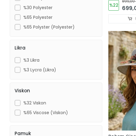
899,00 
Şapkası 626
%22
699,
%30 Polyester
%65 Polyester
%65 Polyster (Polyester)
Likra
%3 Likra
%3 Lycra (Likra)
Viskon
%32 Viskon
%65 Viscose (Viskon)
Pamuk