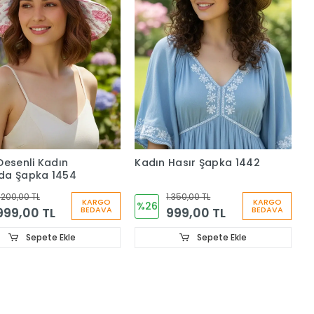
Desenli Kadın
Kadın Hasır Şapka 1442
da Şapka 1454
.200,00 TL
1.350,00 TL
KARGO
KARGO
%26
999,00 TL
999,00 TL
BEDAVA
BEDAVA
Sepete Ekle
Sepete Ekle