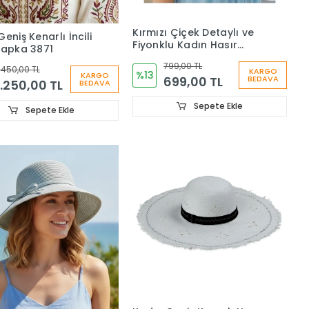
Kırmızı Çiçek Detaylı ve
eniş Kenarlı İncili
Fiyonklu Kadın Hasır
Şapka 3871
Vizör Şapka - Kadın
799,00 TL
Siperlik Şapka 3078
.450,00 TL
KARGO
%13
KARGO
699,00 TL
BEDAVA
1.250,00 TL
BEDAVA
Sepete Ekle
Sepete Ekle