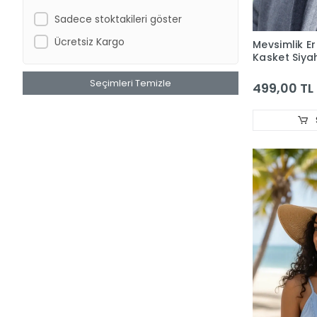
Sadece stoktakileri göster
Ücretsiz Kargo
Mevsimlik Er
Kasket Siya
Seçimleri Temizle
499,00 TL