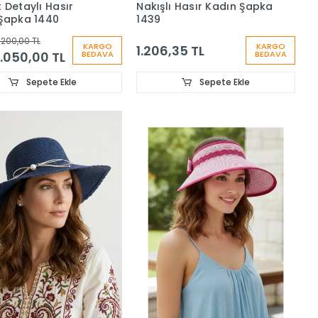
 Detaylı Hasır
Nakışlı Hasır Kadın Şapka
Şapka 1440
1439
.200,00 TL
KARGO
KARGO
1.206,35 TL
1.050,00 TL
BEDAVA
BEDAVA
Sepete Ekle
Sepete Ekle