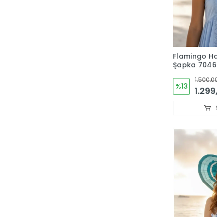
Flamingo Ha
Şapka 7046
1.500,0
%13
1.299