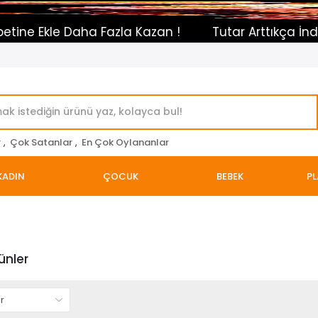
zla Kazan !
Tutar Arttıkça İndirim Otomatik Uygu
r
,
Çok Satanlar
,
En Çok Oylananlar
KADIN
ÇOCUK
BEBEK
PL
rünler