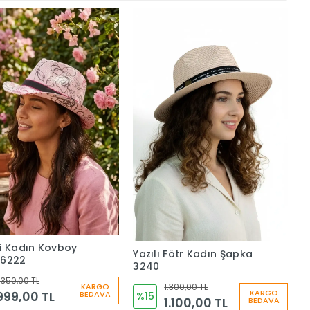
i Kadın Kovboy
Yazılı Fötr Kadın Şapka
 6222
3240
.350,00 TL
KARGO
1.300,00 TL
KARGO
999,00 TL
BEDAVA
%15
1.100,00 TL
BEDAVA