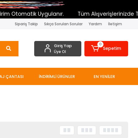
lanır.
Tüm Alışverişlerinizde Toplam sepette Büyü
Sipariş Takip
Sıkça Sorulan Sorular
Yardım
İletişim
0
Giriş Yap
Sepetim
Üye Ol
AJ ÇANTASI
İNDİRİMLİ ÜRÜNLER
EN YENİLER