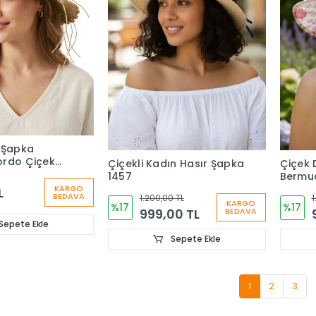
 Şapka
ordo Çiçek
Çiçekli Kadın Hasır Şapka
Çiçek 
n Hasır Plaj
1457
Bermu
atürel 1466
KARGO
L
BEDAVA
1.200,00 TL
1
KARGO
%17
%17
999,00 TL
BEDAVA
Sepete Ekle
Sepete Ekle
1
2
3