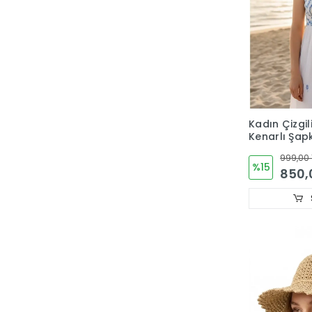
Kadın Çizgil
Kenarlı Şap
999,00 
%15
850,