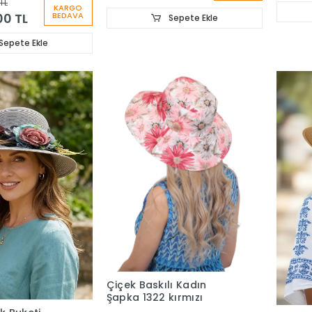
TL
1
KARGO
00 TL
BEDAVA
Sepete Ekle
Sepete Ekle
Çiçek Baskılı Kadın
Şapka 1322 kırmızı