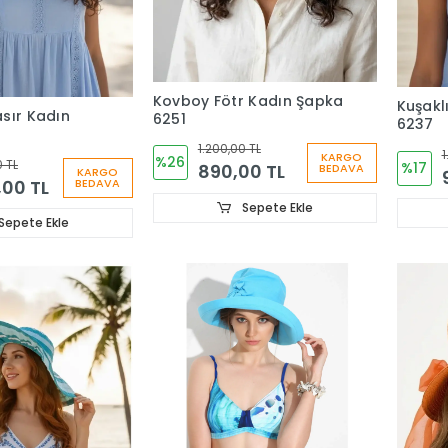
Kovboy Fötr Kadın Şapka
Kuşakl
sır Kadın
6251
6237
1.200,00 TL
1
KARGO
%26
0 TL
%17
890,00 TL
BEDAVA
KARGO
,00 TL
BEDAVA
Sepete Ekle
Sepete Ekle