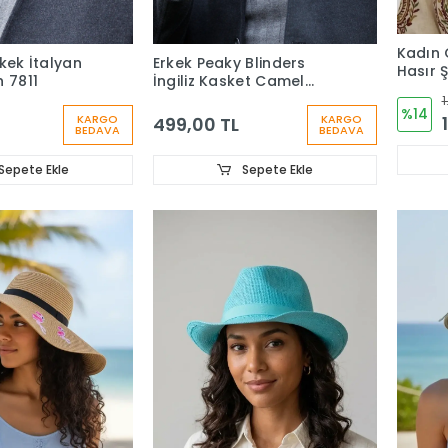
Kadın G
kek İtalyan
Erkek Peaky Blinders
Hasır 
h 7811
İngiliz Kasket Camel
7440
1
%14
KARGO
KARGO
499,00 TL
BEDAVA
BEDAVA
Sepete Ekle
Sepete Ekle