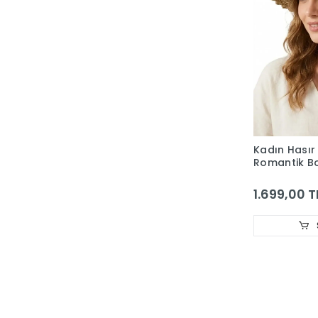
Kadın Hasır
Romantik B
Detaylı Kadı
Şapkası - N
1.699,00 T