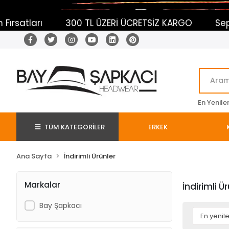
 TL ÜZERİ ÜCRETSİZ KARGO
Sepetine Ekle Daha Fa
En Yenile
TÜM KATEGORİLER
ERKEK
Ana Sayfa
İndirimli Ürünler
Markalar
İndirimli Ü
Bay Şapkacı