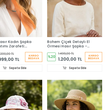
Bohem Çiçek Detaylı El
Hasır Kadın Şapka
Örmesi Hasır Şapka –
tımı Zarafeti:
Kadın Yazlık Güneş
Kurdele Detaylı
1.499,00 TL
.200,00 TL
Şapkası 1467
u Kadın Hasır Plaj
KARGO
KARGO
%20
1.200,00 TL
999,00 TL
BEDAVA
BEDAVA
ı 1930
Sepete Ekle
Sepete Ekle