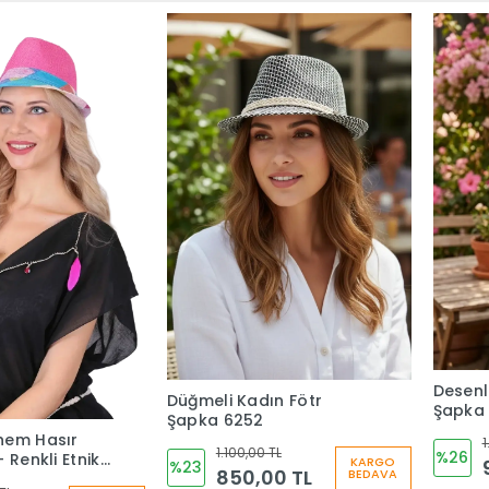
Desenl
Düğmeli Kadın Fötr
Şapka
Şapka 6252
hem Hasır
1
1.100,00 TL
%26
 Renkli Etnik
KARGO
%23
850,00 TL
BEDAVA
k Kadın