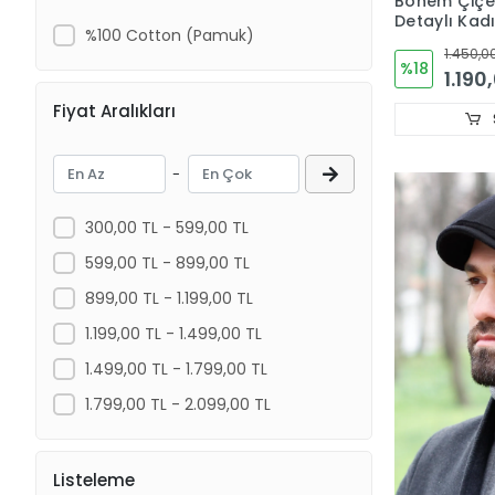
Bohem Çiçe
Detaylı Kadı
%100 Cotton (Pamuk)
Şapkası Has
1.450,0
Şapka 3868
%18
1.190
Fiyat Aralıkları
-
300,00 TL - 599,00 TL
599,00 TL - 899,00 TL
899,00 TL - 1.199,00 TL
1.199,00 TL - 1.499,00 TL
1.499,00 TL - 1.799,00 TL
1.799,00 TL - 2.099,00 TL
Listeleme