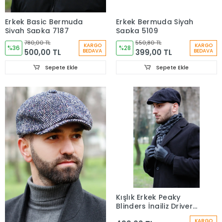
Erkek Basic Bermuda
Erkek Bermuda Siyah
Siyah Şapka 7187
Şapka 5109
780,00 TL
550,80 TL
KARGO
KARGO
%36
%28
500,00 TL
399,00 TL
BEDAVA
BEDAVA
Sepete Ekle
Sepete Ekle
Kışlık Erkek Peaky
Blinders İngiliz Driver
Kasket Lacivert 7404
KARGO