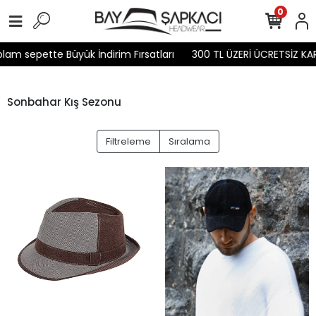
0
epette Büyük İndirim Fırsatları
300 TL ÜZERİ ÜCRETSİZ KARGO
Sonbahar Kış Sezonu
Filtreleme
Sıralama