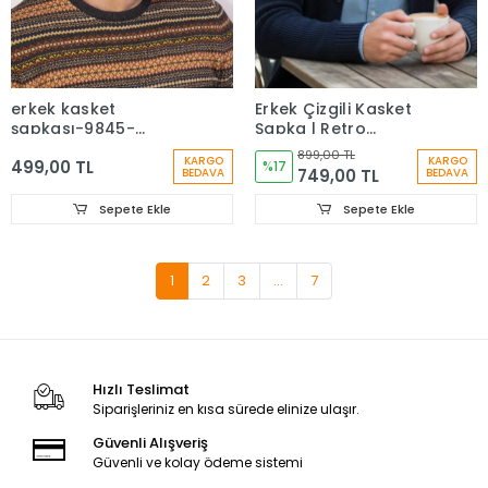
erkek kasket
Erkek Çizgili Kasket
şapkası-9845-
Şapka | Retro
baysapkaci-1
Newsboy Cap -
899,00 TL
KARGO
KARGO
499,00 TL
bayşapkacı-8281
%17
749,00 TL
BEDAVA
BEDAVA
Sepete Ekle
Sepete Ekle
1
2
3
...
7
Hızlı Teslimat
Siparişleriniz en kısa sürede elinize ulaşır.
Güvenli Alışveriş
Güvenli ve kolay ödeme sistemi