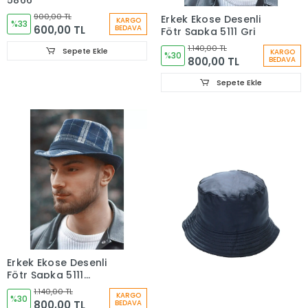
5866
900,00 TL
Erkek Ekose Desenli
KARGO
%33
600,00 TL
BEDAVA
Fötr Şapka 5111 Gri
1.140,00 TL
Sepete Ekle
KARGO
%30
800,00 TL
BEDAVA
Sepete Ekle
Erkek Ekose Desenli
Fötr Şapka 5111
Lacivert
1.140,00 TL
KARGO
%30
800,00 TL
BEDAVA