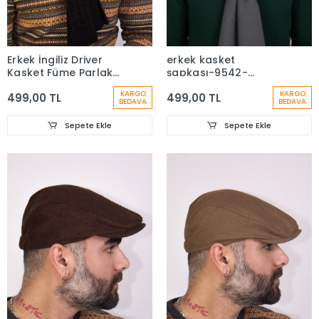
Erkek İngiliz Driver
erkek kasket
Kasket Füme Parlak
şapkası-9542-
NC 7404
baysapkaci-1
KARGO
KARGO
499,00 TL
499,00 TL
BEDAVA
BEDAVA
Sepete Ekle
Sepete Ekle