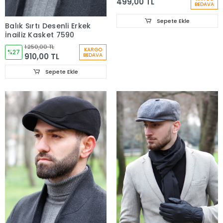
499,00 TL
BEDAVA
Sepete Ekle
Balık Sırtı Desenli Erkek
İngiliz Kasket 7590
1.250,00 TL
KARGO
%27
910,00 TL
BEDAVA
Sepete Ekle