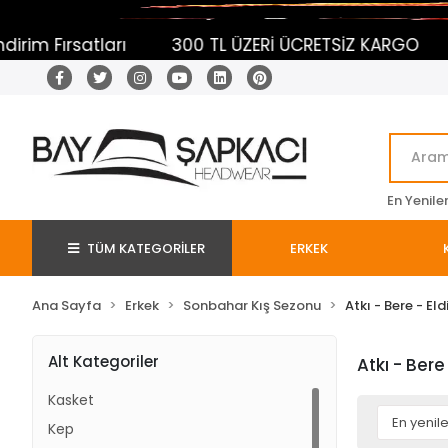
rsatları
300 TL ÜZERİ ÜCRETSİZ KARGO
Sepe
En Yenile
TÜM KATEGORİLER
ERKEK
Ana Sayfa
Erkek
Sonbahar Kış Sezonu
Atkı - Bere - El
Alt Kategoriler
Atkı - Bere
Kasket
Kep