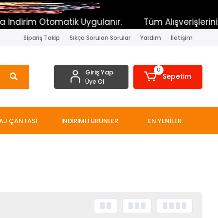
rim Otomatik Uygulanır.
Tüm Alışverişlerinizde To
Sipariş Takip
Sıkça Sorulan Sorular
Yardım
İletişim
0
Giriş Yap
Sepetim
Üye Ol
AJ ÇANTASI
İNDİRİMLİ ÜRÜNLER
EN YENİLER