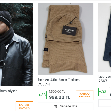
Lacive
kahve Atkı Bere Takım
7567
7567-1
1
akım siyah
%33
1.500,00 TL
KARGO
%33
999,00 TL
BEDAVA
KARGO
Sepete Ekle
BEDAVA