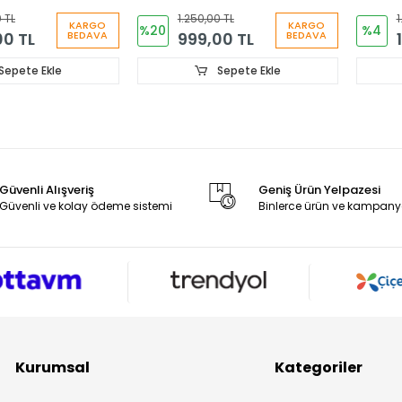
 TL
1.250,00 TL
1
KARGO
KARGO
%20
%4
00 TL
999,00 TL
BEDAVA
BEDAVA
Sepete Ekle
Sepete Ekle
Güvenli Alışveriş
Geniş Ürün Yelpazesi
Güvenli ve kolay ödeme sistemi
Binlerce ürün ve kampany
Kurumsal
Kategoriler