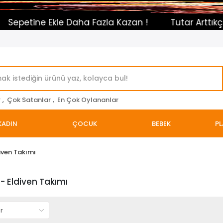
tine Ekle Daha Fazla Kazan !
Tutar Arttıkça İndi
r
,
Çok Satanlar
,
En Çok Oylananlar
KADIN
ÇOCUK
BEBEK
PL
diven Takımı
 - Eldiven Takımı