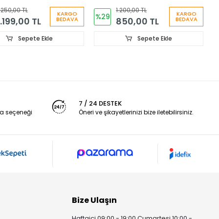
Çizgili Lacivert ve kaşkol
.250,00 TL
1.200,00 TL
7404
KARGO
KARGO
%29
1.199,00 TL
850,00 TL
BEDAVA
BEDAVA
Sepete Ekle
Sepete Ekle
7 / 24 DESTEK
a seçeneği
Öneri ve şikayetlerinizi bize iletebilirsiniz.
Bize Ulaşın
Haftaiçi 09:00 - 19:00 Cumartesi 10:00 -