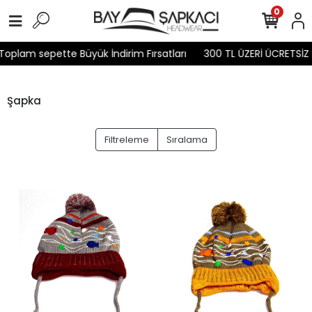
0
oplam sepette Büyük İndirim Fırsatları
300 TL ÜZERİ ÜCRETSİZ 
Şapka
Filtreleme
Sıralama