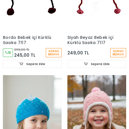
Bordo Bebek içi Kürklü
Siyah Beyaz Bebek içi
Şapka 7117
Kürklü Şapka 7117
299,00 TL
KARGO
KARGO
249,00 TL
%18
245,00 TL
BEDAVA
BEDAVA
Sepete Ekle
Sepete Ekle