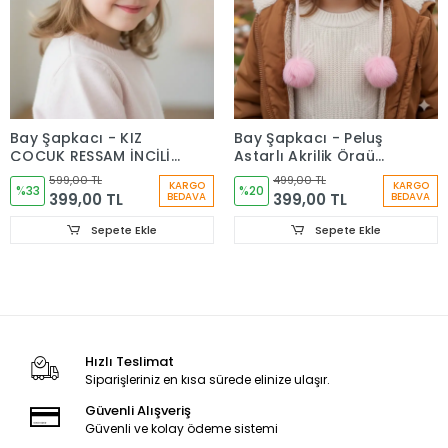
Bay Şapkacı - KIZ
Bay Şapkacı - Peluş
ÇOCUK RESSAM İNCİLİ
Astarlı Akrilik Örgü
ŞAPKA
Bere Şapka - 2417
599,00 TL
499,00 TL
KARGO
KARGO
%33
%20
399,00 TL
399,00 TL
BEDAVA
BEDAVA
Sepete Ekle
Sepete Ekle
Hızlı Teslimat
Siparişleriniz en kısa sürede elinize ulaşır.
Güvenli Alışveriş
Güvenli ve kolay ödeme sistemi