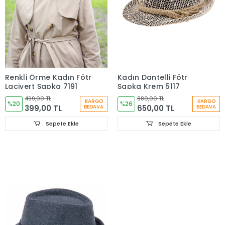
Renkli Örme Kadın Fötr
Kadın Dantelli Fötr
Lacivert Şapka 7191
Şapka Krem 5117
499,00 TL
880,00 TL
KARGO
KARGO
%20
%26
399,00 TL
650,00 TL
BEDAVA
BEDAVA
Sepete Ekle
Sepete Ekle