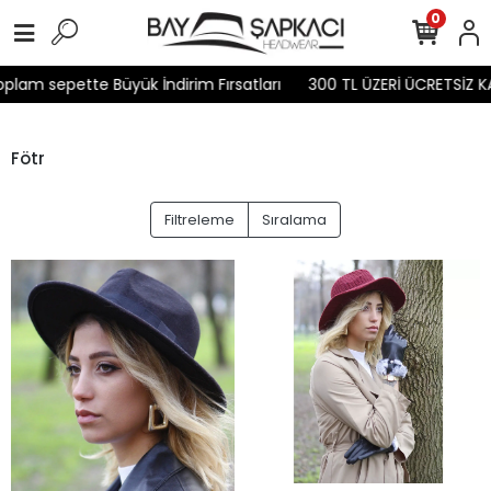
0
am sepette Büyük İndirim Fırsatları
300 TL ÜZERİ ÜCRETSİZ KAR
Fötr
Filtreleme
Sıralama