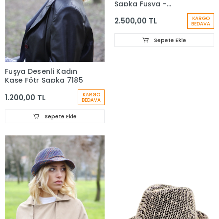
Şapka Fuşya -
bayşapkacı
KARGO
2.500,00 TL
BEDAVA
Sepete Ekle
Fuşya Desenli Kadın
Kaşe Fötr Şapka 7185
KARGO
1.200,00 TL
BEDAVA
Sepete Ekle