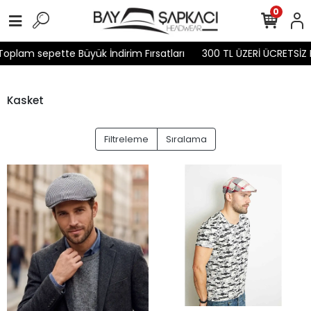
0
oplam sepette Büyük İndirim Fırsatları
300 TL ÜZERİ ÜCRETSİZ 
Kasket
Filtreleme
Sıralama