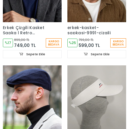
Erkek Çizgili Kasket
erkek-kasket-
Şapka | Retro
sapkasi-9991-çizgili
Newsboy Cap -
899,00 TL
799,00 TL
KARGO
KARGO
bayşapkacı-8281
%17
%25
749,00 TL
599,00 TL
BEDAVA
BEDAVA
Sepete Ekle
Sepete Ekle