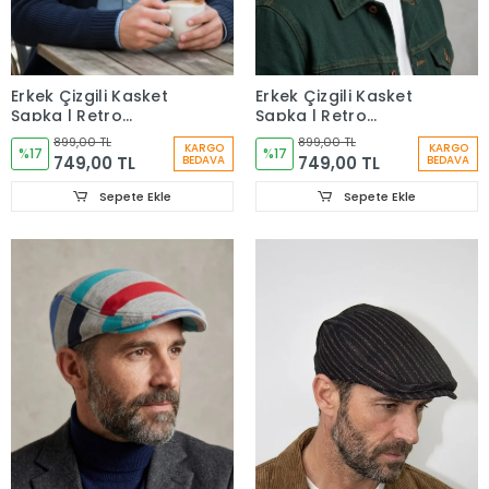
Erkek Çizgili Kasket
Erkek Çizgili Kasket
Şapka | Retro
Şapka | Retro
Newsboy Cap -
Newsboy Cap -
899,00 TL
899,00 TL
KARGO
KARGO
bayşapkacı-8281
%17
bayşapkacı-8281
%17
749,00 TL
749,00 TL
BEDAVA
BEDAVA
Sepete Ekle
Sepete Ekle