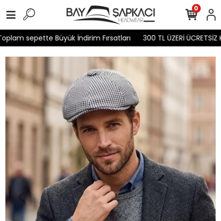
0
plam sepette Büyük İndirim Fırsatları
300 TL ÜZERİ ÜCRETSİZ K