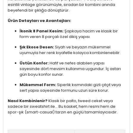
esintili vintage görünümüyle, sıradan bir kombini anında
beyefendi bir şıklığa dönüştürür.
Ürün Detayları ve Avantajları:
İkonik 8 Panel Kesim:
Şapkaya hacim ve klasik bir
form veren 8 parçalı özel dikiş yapısı.
Şık Ekose Desen:
Siyah ve beyazın mükemmel
uyumuyla her renk kıyafetle kolayca kombinlenebilir.
Üstün Konfor:
Hafif ve nefes alabilen yapısı
sayesinde dört mevsim kullanıma uygundur. İç astarı
gün boyu konfor sunar.
Mükemmel Form:
Siperlik kısmındaki gizli çıtçıt veya
sert yapısı sayesinde formunu uzun süre korur.
Nasıl Kombinlenir?
Klasik bir palto, tweed ceket veya
sadece bir sweatshirt ile... Bu kasket, hem resmi hem de
spor-şık (smart-casual) tarzın en güçlü tamamlayıcısıdır.