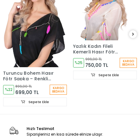
Yazlık Kadın Fileli
Kemerli Hasır Fötr
Şapka 6223
999,00 TL
KARGO
%25
750,00 TL
BEDAVA
Turuncu Bohem Hasır
Sepete Ekle
Fötr Şapka – Renkli
Etnik Şeritli Yazlık
899,00 TL
KARGO
Kadın Şapkası 6261
%22
699,00 TL
BEDAVA
Sepete Ekle
Hızlı Teslimat
Siparişleriniz en kısa sürede elinize ulaşır.