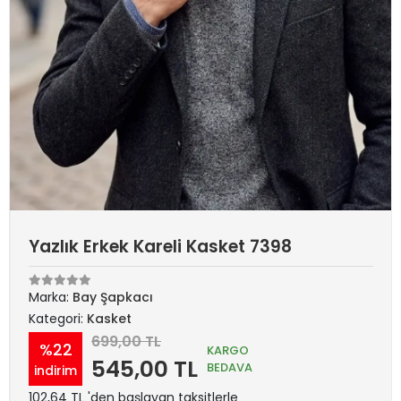
Yazlık Erkek Kareli Kasket 7398
Marka:
Bay Şapkacı
Kategori:
Kasket
699,00 TL
%22
KARGO
545,00 TL
BEDAVA
indirim
102,64 TL 'den başlayan taksitlerle