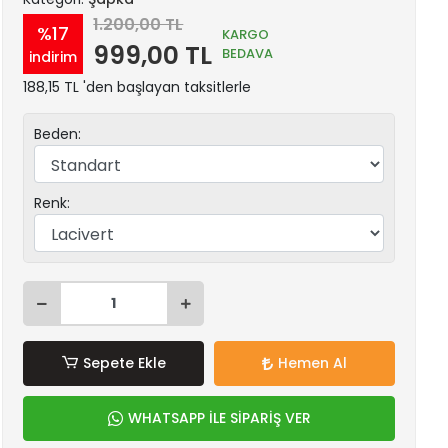
1.200,00 TL
%17
KARGO
999,00 TL
BEDAVA
indirim
188,15 TL 'den başlayan taksitlerle
Beden:
Renk:
Sepete Ekle
Hemen Al
WHATSAPP İLE SİPARİŞ VER