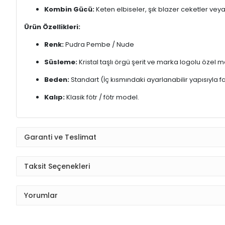
Şapkanın içinde ip sistemi vardır, ayarlanabilir.
57-56-55-54 cm kafa ölçülerine uyum sağlanabiliyor.
Taş İşlemeli Kordon Detayl
Zarafetin Modern Dokunuşuyla Tanışın!
Stiline sofistike 
tonunun softluğu ve gümüş ışıltılı taşların uyumu, her ortamda 
Neden Bu Şapkayı Seçmelisiniz?
Göz Alıcı Detaylar:
Şapkanın etrafını saran örgü kordon 
Kusursuz Form:
Dik ve tok duruşu sayesinde formunu 
Premium Doku:
İnce işçilikle örülmüş nefes alabilen y
Her Mevsime Uygun:
Şık bir yaz davetinden, bahar ayla
Kombin Gücü:
Keten elbiseler, şık blazer ceketler veya
Ürün Özellikleri:
Renk:
Pudra Pembe / Nude