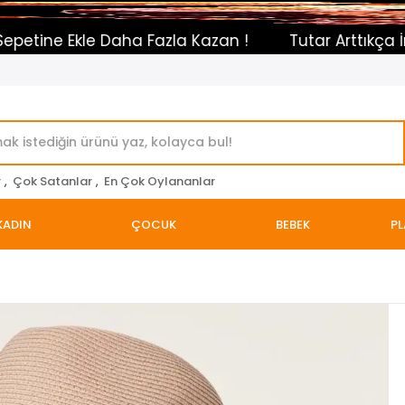
e Daha Fazla Kazan !
Tutar Arttıkça İndirim Otom
r
,
Çok Satanlar
,
En Çok Oylananlar
KADIN
ÇOCUK
BEBEK
PL