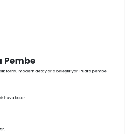
efonla Sipariş
Ürün Önerileri