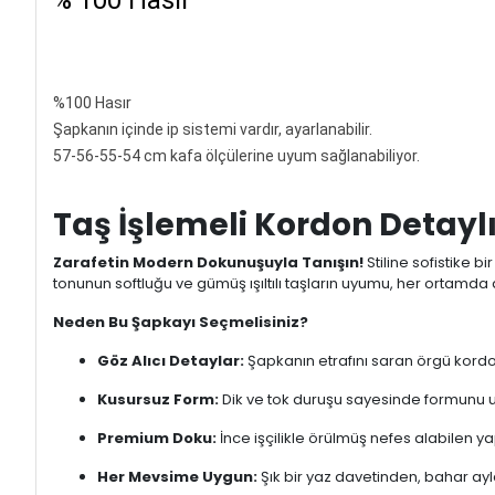
Favorilerime Ekle
Tavsiy
Ürün Açıklaması
Kadın Simli Şeritli Şapka 1416
Bay Şapkacı Kadın Şapka Modeli
% 100 Paper
% 100 Hasır
%100 Hasır