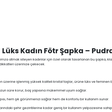
e Et
Yorum Yaz
Karşılaştır
Fiyat Alarmı
Tel