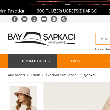
300 TL ÜZERİ ÜCRETSİZ KARGO
Sepetine Ekl
En Yenile
TÜM KATEGORİLER
ERKEK
Ana Sayfa
Kadın
İlkbahar Yaz Sezonu
Şapka