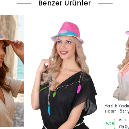
etal toka.
arklı baş ölçülerine uygundur).
Benzer Ürünler