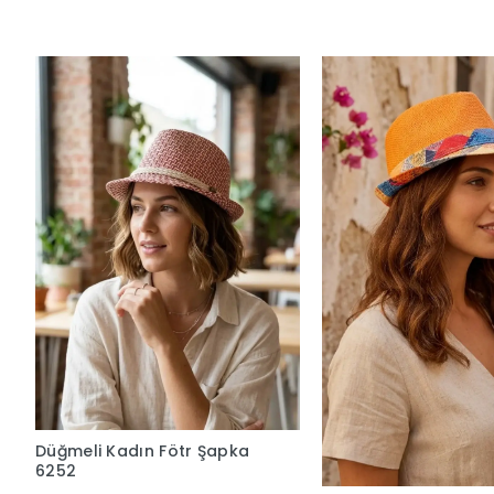
Süsleme:
Kristal taşlı örgü şerit ve marka logolu özel m
Beden:
Standart (İç kısmındaki ayarlanabilir yapısıyla f
Kalıp:
Klasik fötr / fötr model.
Garanti ve Teslimat
Taksit Seçenekleri
Yorumlar