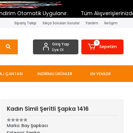
atik Uygulanır.
Tüm Alışverişlerinizde Toplam sep
Sipariş Takip
Sıkça Sorulan Sorular
Yardım
İletişim
0
Giriş Yap
Sepetim
Üye Ol
AJ ÇANTASI
İNDİRİMLİ ÜRÜNLER
EN YENİLER
Kadın Simli Şeritli Şapka 1416
Marka:
Bay Şapkacı
Kategori:
Şapka