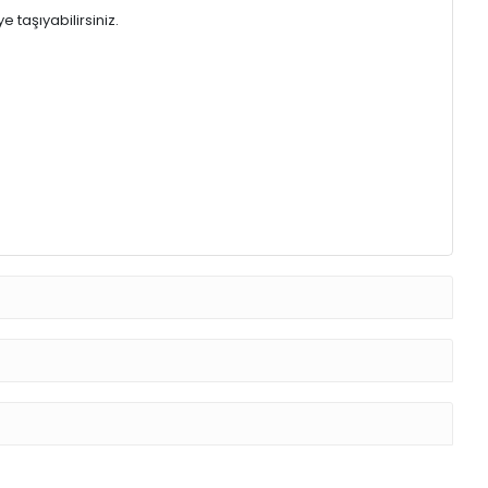
ra Pembe
klasik formu modern detaylarla birleştiriyor. Pudra pembe
ir hava katar.
ir.
 taşıyabilirsiniz.