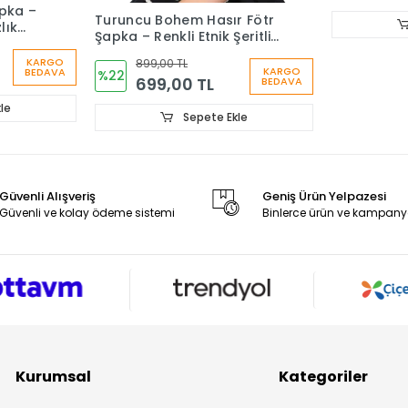
Yazlık Kadın
Hasır Fötr
999,00
%25
750,
pka –
Turuncu Bohem Hasır Fötr
lık
Şapka – Renkli Etnik Şeritli
Yazlık Kadın Şapkası 6261
KARGO
899,00 TL
KARGO
BEDAVA
%22
699,00 TL
BEDAVA