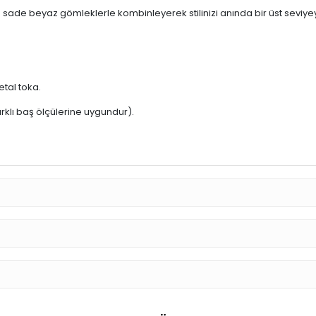
ı Lüks Kadın Fötr Şapka – Pud
bir imza atmak isteyen kadınlar için özel olarak tasarlanan bu şapka, 
dikkatleri üzerinize çekecek.
üzerine işlenmiş yüksek kaliteli kristal taşlar, ürüne lüks ve feminen b
uzun süre korur, baş yapısına mükemmel uyum sağlar.
apısı, hem şık görünmenizi sağlar hem de konforlu bir kullanım sunar.
rındaki şehir gezintilerine kadar geniş bir kullanım yelpazesine sahipt
 sade beyaz gömleklerle kombinleyerek stilinizi anında bir üst seviyeye