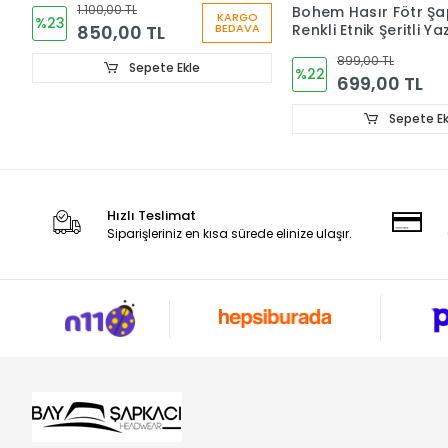
Düğmeli Kadın Fötr Şapka
6252
1.100,00 TL
Bohem Hasır Fötr Şa
KARGO
%23
850,00 TL
Renkli Etnik Şeritli Yaz
BEDAVA
Kadın Şapkası 6261
899,00 TL
Sepete Ekle
%22
699,00 TL