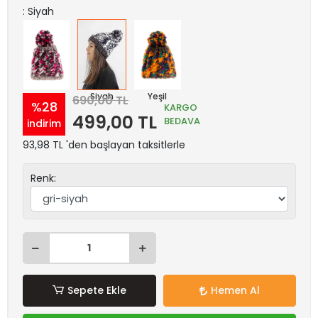
: Siyah
Fuşya
Siyah
Yeşil
690,00 TL
%28
KARGO
499,00 TL
BEDAVA
indirim
93,98 TL 'den başlayan taksitlerle
Renk:
Sepete Ekle
Hemen Al