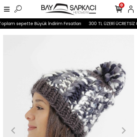
0
plam sepette Büyük İndirim Fırsatları
300 TL ÜZERİ ÜCRETSİZ 