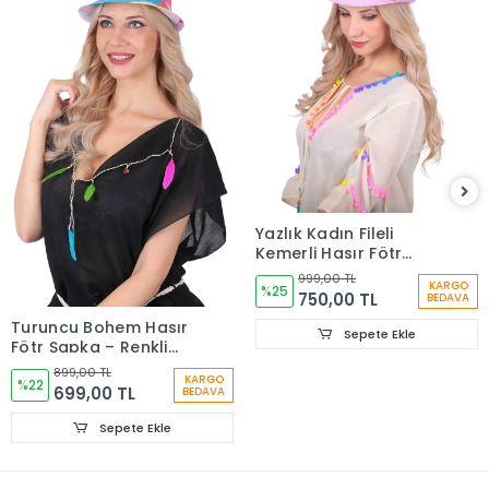
Yazlık Kadın Fileli
Kemerli Hasır Fötr
Şapka 6223
999,00 TL
KARGO
%25
750,00 TL
BEDAVA
Turuncu Bohem Hasır
Sepete Ekle
Fötr Şapka – Renkli
Etnik Şeritli Yazlık
899,00 TL
KARGO
Kadın Şapkası 6261
%22
699,00 TL
BEDAVA
Sepete Ekle