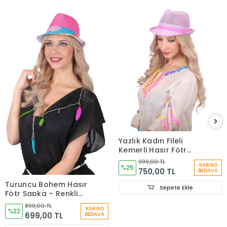
Yazlık Kadın Fileli
Kemerli Hasır Fötr
Şapka 6223
999,00 TL
KARGO
%25
750,00 TL
BEDAVA
Turuncu Bohem Hasır
Sepete Ekle
Fötr Şapka – Renkli
Etnik Şeritli Yazlık
899,00 TL
KARGO
Kadın Şapkası 6261
%22
699,00 TL
BEDAVA