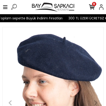
0
plam sepette Büyük İndirim Fırsatları
300 TL ÜZERİ ÜCRETSİZ K