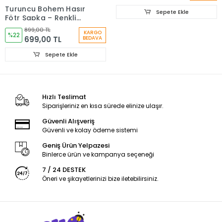
Turuncu Bohem Hasır
Sepete Ekle
Fötr Şapka – Renkli
Etnik Şeritli Yazlık
899,00 TL
KARGO
Kadın Şapkası 6261
%22
699,00 TL
BEDAVA
Sepete Ekle
Hızlı Teslimat
Siparişleriniz en kısa sürede elinize ulaşır.
Güvenli Alışveriş
Güvenli ve kolay ödeme sistemi
Geniş Ürün Yelpazesi
Binlerce ürün ve kampanya seçeneği
7 / 24 DESTEK
Öneri ve şikayetlerinizi bize iletebilirsiniz.