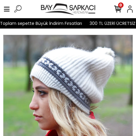
0
oplam sepette Büyük İndirim Fırsatları
300 TL ÜZERİ ÜCRETSİZ 