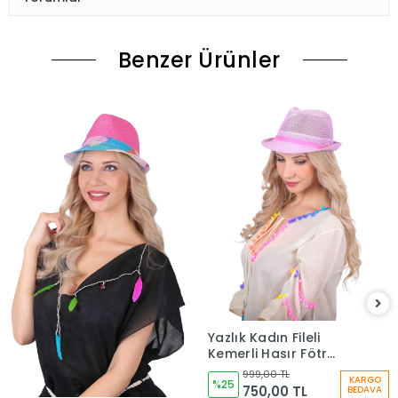
Benzer Ürünler
Yazlık Kadın Fileli
Kemerli Hasır Fötr
Şapka 6223
999,00 TL
KARGO
%25
750,00 TL
BEDAVA