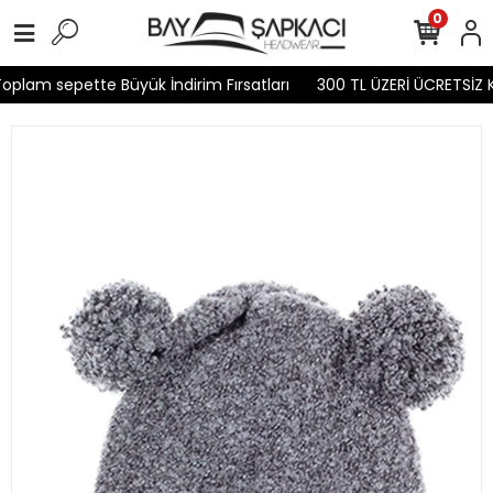
0
plam sepette Büyük İndirim Fırsatları
300 TL ÜZERİ ÜCRETSİZ K