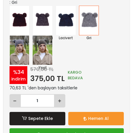
: Gri
Mürdüm
Kahverengi
Lacivert
Gri
Mavi
Yeşil
570,00 TL
%34
KARGO
375,00 TL
BEDAVA
indirim
70,63 TL 'den başlayan taksitlerle
Sepete Ekle
Hemen Al