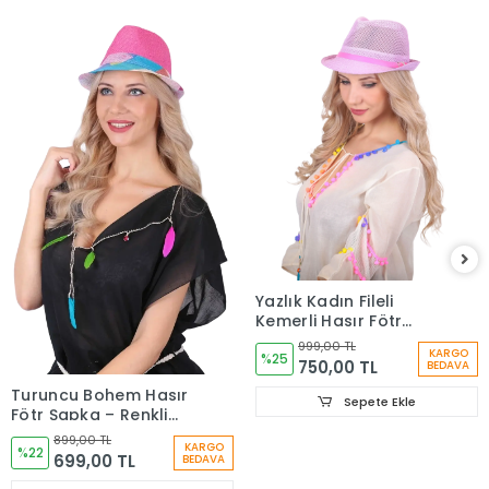
Yazlık Kadın Fileli
Kemerli Hasır Fötr
Şapka 6223
999,00 TL
KARGO
%25
750,00 TL
BEDAVA
Turuncu Bohem Hasır
Sepete Ekle
Fötr Şapka – Renkli
Etnik Şeritli Yazlık
899,00 TL
KARGO
Kadın Şapkası 6261
%22
699,00 TL
BEDAVA