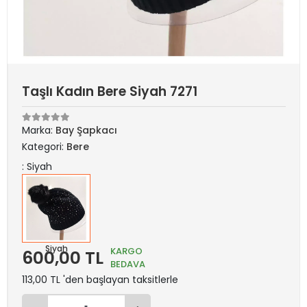
Taşlı Kadın Bere Siyah 7271
Marka:
Bay Şapkacı
Kategori:
Bere
: Siyah
Siyah
KARGO
600,00 TL
BEDAVA
113,00 TL 'den başlayan taksitlerle