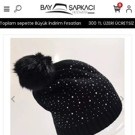
0
oplam sepette Büyük İndirim Fırsatları
300 TL ÜZERİ ÜCRETSİZ