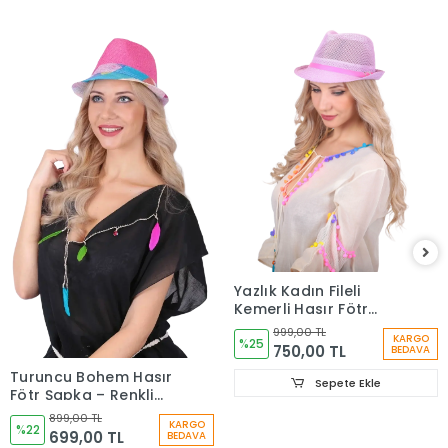
Yazlık Kadın Fileli
Kemerli Hasır Fötr
Şapka 6223
999,00 TL
KARGO
%25
750,00 TL
BEDAVA
Turuncu Bohem Hasır
Sepete Ekle
Fötr Şapka – Renkli
Etnik Şeritli Yazlık
899,00 TL
KARGO
Kadın Şapkası 6261
%22
699,00 TL
BEDAVA