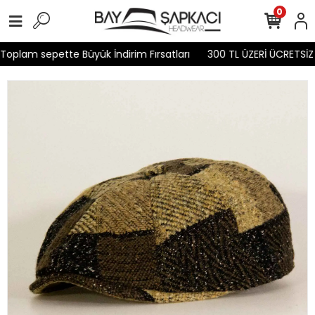
0
oplam sepette Büyük İndirim Fırsatları
300 TL ÜZERİ ÜCRETSİZ