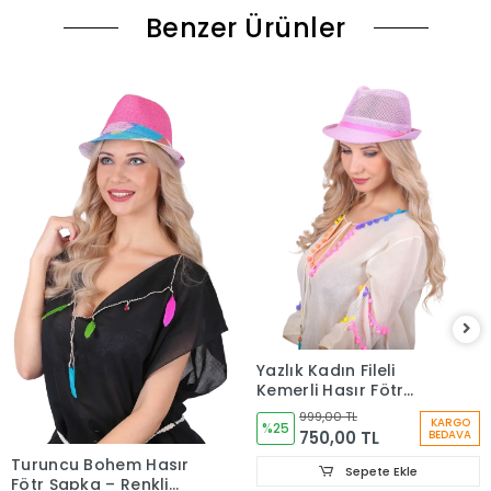
Benzer Ürünler
Yazlık Kadın Fileli
Kemerli Hasır Fötr
Şapka 6223
999,00 TL
KARGO
%25
750,00 TL
BEDAVA
Turuncu Bohem Hasır
Sepete Ekle
Fötr Şapka – Renkli