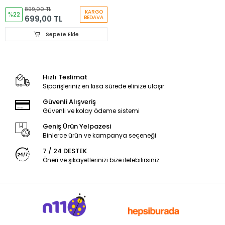
Etnik Şeritli Yazlık
899,00 TL
KARGO
Kadın Şapkası 6261
%22
699,00 TL
BEDAVA
Sepete Ekle
Hızlı Teslimat
Siparişleriniz en kısa sürede elinize ulaşır.
Güvenli Alışveriş
Güvenli ve kolay ödeme sistemi
Geniş Ürün Yelpazesi
Binlerce ürün ve kampanya seçeneği
7 / 24 DESTEK
Öneri ve şikayetlerinizi bize iletebilirsiniz.