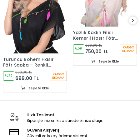
Yazlık Kadın Fileli
Kemerli Hasır Fötr
Şapka 6223
999,00 TL
KARGO
%25
750,00 TL
BEDAVA
Turuncu Bohem Hasır
Sepete Ekle
Fötr Şapka – Renkli
Etnik Şeritli Yazlık
899,00 TL
KARGO
Kadın Şapkası 6261
%22
699,00 TL
BEDAVA
Sepete Ekle
Hızlı Teslimat
Siparişleriniz en kısa sürede elinize ulaşır.
Güvenli Alışveriş
Güvenli ve kolay ödeme sistemi