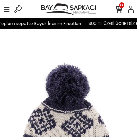
0
plam sepette Büyük İndirim Fırsatları
300 TL ÜZERİ ÜCRETSİZ 