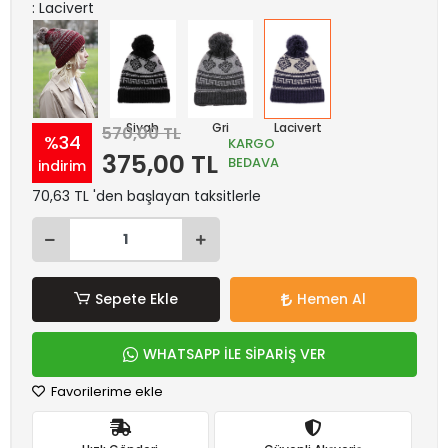
: Lacivert
Bordo
Siyah
Gri
Lacivert
570,00 TL
%34
KARGO
375,00 TL
BEDAVA
indirim
70,63 TL 'den başlayan taksitlerle
Sepete Ekle
Hemen Al
WHATSAPP İLE SİPARİŞ VER
Favorilerime ekle