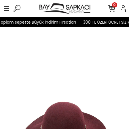
0
plam sepette Büyük İndirim Fırsatları
300 TL ÜZERİ ÜCRETSİZ 