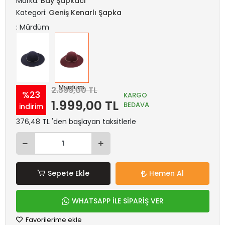
Marka:
Bay Şapkacı
Kategori:
Geniş Kenarlı Şapka
: Mürdüm
Lacivert
Mürdüm
2.599,00 TL
%23
KARGO
1.999,00 TL
BEDAVA
indirim
376,48 TL 'den başlayan taksitlerle
Sepete Ekle
Hemen Al
WHATSAPP İLE SİPARİŞ VER
Favorilerime ekle