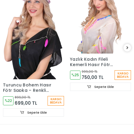
Yazlık Kadın Fileli
Kemerli Hasır Fötr
Şapka 6223
999,00 TL
KARGO
%25
750,00 TL
BEDAVA
Turuncu Bohem Hasır
Sepete Ekle
Fötr Şapka – Renkli
Etnik Şeritli Yazlık
899,00 TL
KARGO
Kadın Şapkası 6261
%22
699,00 TL
BEDAVA
Sepete Ekle