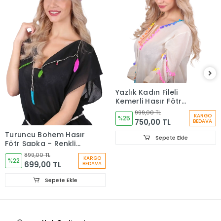
Yazlık Kadın Fileli
Kemerli Hasır Fötr
Şapka 6223
999,00 TL
KARGO
%25
750,00 TL
BEDAVA
Turuncu Bohem Hasır
Sepete Ekle
Fötr Şapka – Renkli
Etnik Şeritli Yazlık
899,00 TL
KARGO
Kadın Şapkası 6261
%22
699,00 TL
BEDAVA
Sepete Ekle