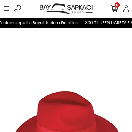
0
plam sepette Büyük İndirim Fırsatları
300 TL ÜZERİ ÜCRETSİZ 