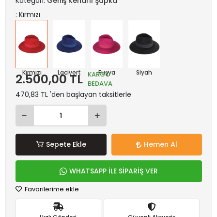
Kategori:
Geniş Kenarlı Şapka
: Kırmızı
Kırmızı
Lacivert
Fuşya
Siyah
KARGO
2.500,00 TL
BEDAVA
470,83 TL 'den başlayan taksitlerle
Sepete Ekle
Hemen Al
WHATSAPP İLE SİPARİŞ VER
Favorilerime ekle