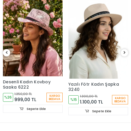
Desenli Kadın Kovboy
Yazılı Fötr Kadın Şapka
Şapka 6222
3240
1.350,00 TL
KARGO
1.300,00 TL
%26
KARGO
999,00 TL
BEDAVA
%15
1.100,00 TL
BEDAVA
Sepete Ekle
Sepete Ekle