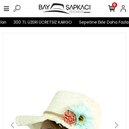
0
rı
300 TL ÜZERİ ÜCRETSİZ KARGO
Sepetine Ekle Daha Fazla K