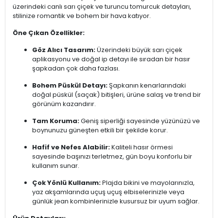
üzerindeki canlı sarı çiçek ve turuncu tomurcuk detayları,
stilinize romantik ve bohem bir hava katıyor.
Öne Çıkan Özellikler:
Göz Alıcı Tasarım:
Üzerindeki büyük sarı çiçek
aplikasyonu ve doğal ip detayı ile sıradan bir hasır
şapkadan çok daha fazlası.
Bohem Püskül Detayı:
Şapkanın kenarlarındaki
doğal püskül (saçak) bitişleri, ürüne salaş ve trend bir
görünüm kazandırır.
Tam Koruma:
Geniş siperliği sayesinde yüzünüzü ve
boynunuzu güneşten etkili bir şekilde korur.
Hafif ve Nefes Alabilir:
Kaliteli hasır örmesi
sayesinde başınızı terletmez, gün boyu konforlu bir
kullanım sunar.
Çok Yönlü Kullanım:
Plajda bikini ve mayolarınızla,
yaz akşamlarında uçuş uçuş elbiselerinizle veya
günlük jean kombinlerinizle kusursuz bir uyum sağlar.