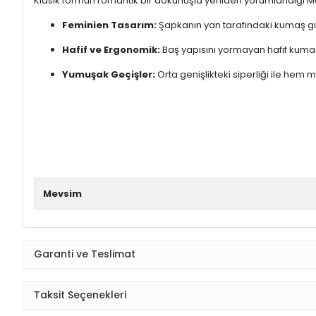
Klasik formun romantik bir dokunuşla yeniden yorumlandığı Mod
Feminien Tasarım:
Şapkanın yan tarafındaki kumaş gül
Hafif ve Ergonomik:
Baş yapısını yormayan hafif kuma
Yumuşak Geçişler:
Orta genişlikteki siperliği ile hem
Mevsim
Garanti ve Teslimat
Taksit Seçenekleri