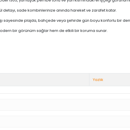
el 1305, yumuşak pembe tonu ve yan kısmındaki el işçiliği görünümlü g
 detayı, sade kombinlerinize anında hareket ve zarafet katar.
şı sayesinde plajda, bahçede veya şehirde gün boyu konforlu bir de
 modern bir görünüm sağlar hem de etkili bir koruma sunar.
Yazlık