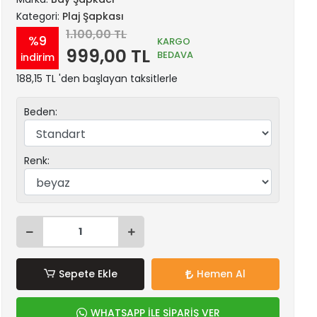
Kategori:
Plaj Şapkası
1.100,00 TL
%9
KARGO
999,00 TL
BEDAVA
indirim
188,15 TL 'den başlayan taksitlerle
Beden:
Renk:
Sepete Ekle
Hemen Al
WHATSAPP İLE SİPARİŞ VER