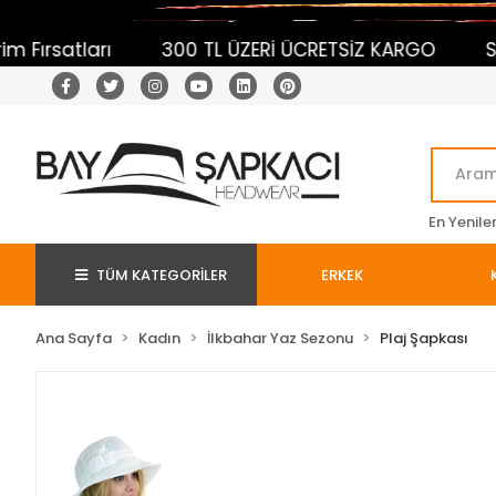
300 TL ÜZERİ ÜCRETSİZ KARGO
Sepetine Ekle 
En Yenile
TÜM KATEGORİLER
ERKEK
Ana Sayfa
Kadın
İlkbahar Yaz Sezonu
Plaj Şapkası