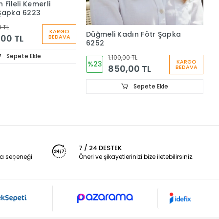
 Fileli Kemerli
 Şapka 6223
 TL
KARGO
Düğmeli Kadın Fötr Şapka
00 TL
BEDAVA
6252
Sepete Ekle
1.100,00 TL
KARGO
%23
850,00 TL
BEDAVA
Sepete Ekle
7 / 24 DESTEK
a seçeneği
Öneri ve şikayetlerinizi bize iletebilirsiniz.