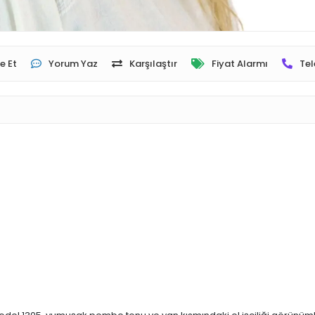
e Et
Yorum Yaz
Karşılaştır
Fiyat Alarmı
Tel