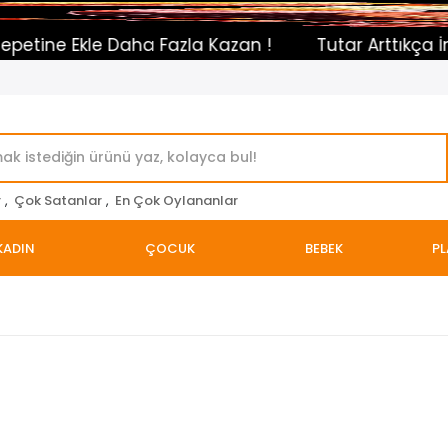
Daha Fazla Kazan !
Tutar Arttıkça İndirim Otoma
r
,
Çok Satanlar
,
En Çok Oylananlar
KADIN
ÇOCUK
BEBEK
PL