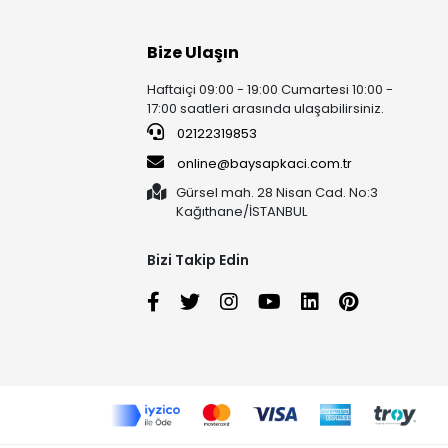
Bize Ulaşın
Haftaiçi 09:00 - 19:00 Cumartesi 10:00 -
17:00 saatleri arasında ulaşabilirsiniz.
02122319853
online@baysapkaci.com.tr
Gürsel mah. 28 Nisan Cad. No:3
Kağıthane/İSTANBUL
Bizi Takip Edin