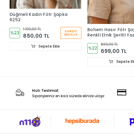
Düğmeli Kadın Fötr Şapka
6252
1.100,00 TL
Bohem Hasır Fötr Şa
KARGO
%23
850,00 TL
Renkli Etnik Şeritli Yaz
BEDAVA
Kadın Şapkası 6261
899,00 TL
Sepete Ekle
%22
699,00 TL
Sepete Ek
Hızlı Teslimat
Siparişleriniz en kısa sürede elinize ulaşır.