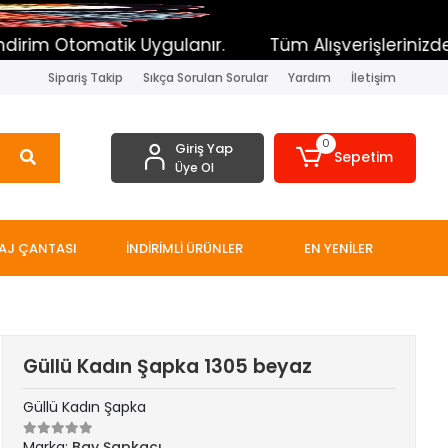
tik Uygulanır.
Tüm Alışverişlerinizde Toplam sepe
Sipariş Takip
Sıkça Sorulan Sorular
Yardım
İletişim
0
Giriş Yap
Sepetim
Üye Ol
AJ ÇANTASI
İNDİRİMLİ ÜRÜNLER
EN YENİLER
Güllü Kadın Şapka 1305 beyaz
Güllü Kadın Şapka
Marka:
Bay Şapkacı