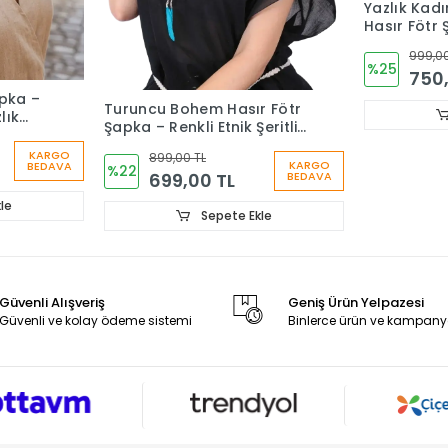
Yazlık Kadın
Hasır Fötr
999,00
%25
750,
pka –
Turuncu Bohem Hasır Fötr
lık
Şapka – Renkli Etnik Şeritli
Yazlık Kadın Şapkası 6261
KARGO
899,00 TL
KARGO
BEDAVA
%22
699,00 TL
BEDAVA
le
Sepete Ekle
Güvenli Alışveriş
Geniş Ürün Yelpazesi
Güvenli ve kolay ödeme sistemi
Binlerce ürün ve kampany