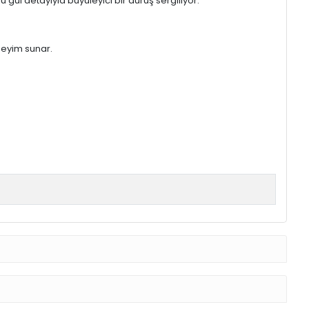
ül detayıyla büyüleyici bir duruş sergiliyor.
neyim sunar.