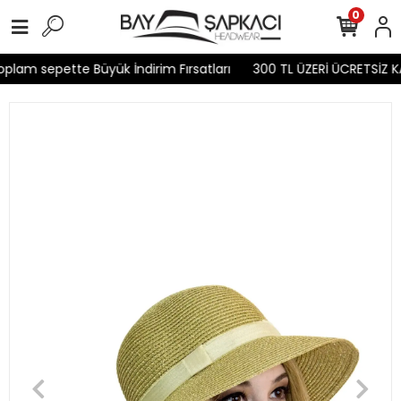
0
lam sepette Büyük İndirim Fırsatları
300 TL ÜZERİ ÜCRETSİZ KA