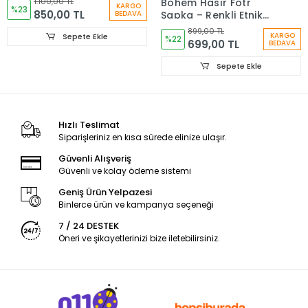
Bohem Hasır Fötr
1.100,00 TL
KARGO
%23
850,00 TL
BEDAVA
Şapka – Renkli Etnik
Şeritli Yazlık Kadın
899,00 TL
KARGO
Sepete Ekle
Şapkası 6261
%22
699,00 TL
BEDAVA
Sepete Ekle
Hızlı Teslimat
Siparişleriniz en kısa sürede elinize ulaşır.
Güvenli Alışveriş
Güvenli ve kolay ödeme sistemi
Geniş Ürün Yelpazesi
Binlerce ürün ve kampanya seçeneği
7 / 24 DESTEK
Öneri ve şikayetlerinizi bize iletebilirsiniz.