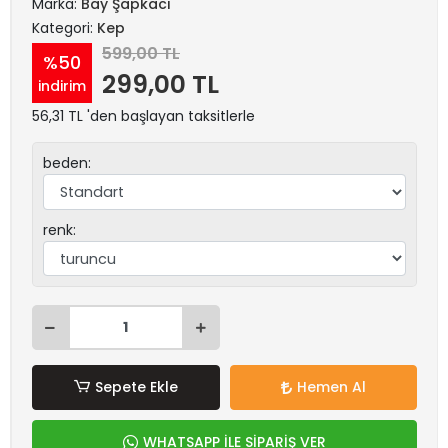
Marka:
Bay Şapkacı
Kategori:
Kep
599,00 TL
%50
299,00 TL
indirim
56,31 TL 'den başlayan taksitlerle
beden:
renk:
Sepete Ekle
Hemen Al
WHATSAPP İLE SİPARİŞ VER