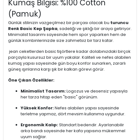
Kumaş Bilgisi: %100 Cotton
(Pamuk)
Günlük stilinizin vazgeçilmez bir parçası olacak bu
turuncu
Renk Basic Kep Şapka
, sadeliği ve şıklığı bir araya getiriyor.
Minimalist tasarımı sayesinde hem spor yaparken hem de
günlük kombinlerinizde size zahmetsiz bir tarz katar.
jean ceketlerden basic tişörtlere kadar dolabınızdaki birçok
parçayla kusursuz bir uyum yakalar. Kaliteli ve nefes alabilen
kumaş yapısı sayesinde gün boyu konfor sunarken, zararlı
güneş ışınlarına karşı şık bir kalkan görevi görür.
Öne Çıkan Özellikler:
Minimalist Tasarım:
Logozus ve desensiz yapısıyla
her tarza hitap eden "basic" görünüm.
Yüksek Konfor:
Nefes alabilen yapısı sayesinde
terletme yapmaz, dört mevsim kullanıma uygundur.
Ergonomik Kalıp:
Standart bedendir. Ayarlanabilir
arka bandı sayesinde her kafa yapısına mükemmel
uyum sağlar.