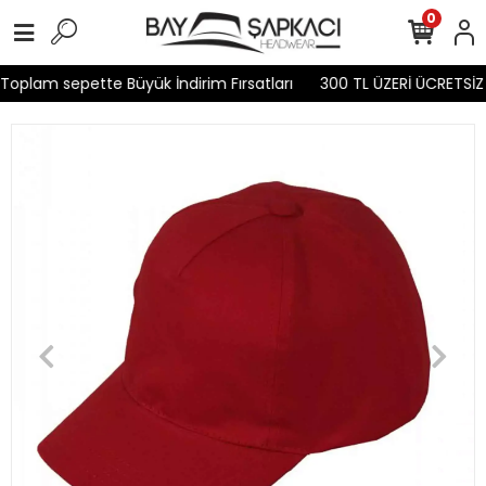
0
Toplam sepette Büyük İndirim Fırsatları
300 TL ÜZERİ ÜCRETSİZ