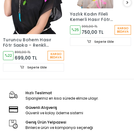
Yazlık Kadın Fileli
Kemerli Hasır Fötr
Şapka 6223
999,00 TL
KARGO
%25
750,00 TL
BEDAVA
Turuncu Bohem Hasır
Sepete Ekle
Fötr Şapka – Renkli
Etnik Şeritli Yazlık
899,00 TL
KARGO
Kadın Şapkası 6261
%22
699,00 TL
BEDAVA
Sepete Ekle
Hızlı Teslimat
Siparişleriniz en kısa sürede elinize ulaşır.
Güvenli Alışveriş
Güvenli ve kolay ödeme sistemi
Geniş Ürün Yelpazesi
Binlerce ürün ve kampanya seçeneği