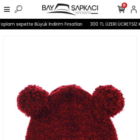
0
plam sepette Büyük İndirim Fırsatları
300 TL ÜZERİ ÜCRETSİZ 