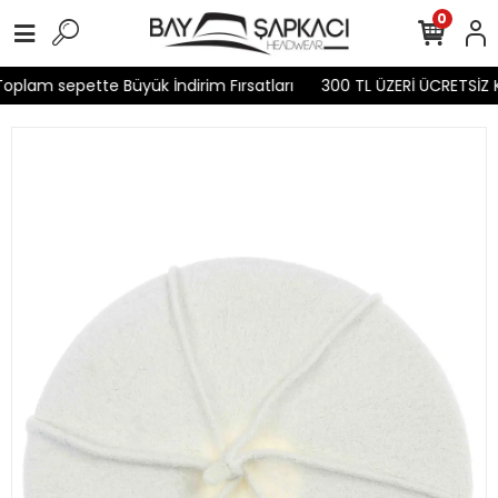
0
oplam sepette Büyük İndirim Fırsatları
300 TL ÜZERİ ÜCRETSİZ 