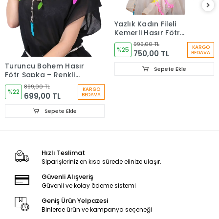
Yazlık Kadın Fileli
Kemerli Hasır Fötr
Şapka 6223
999,00 TL
KARGO
%25
750,00 TL
BEDAVA
Turuncu Bohem Hasır
Sepete Ekle
Fötr Şapka – Renkli
Etnik Şeritli Yazlık
899,00 TL
KARGO
Kadın Şapkası 6261
%22
699,00 TL
BEDAVA
Sepete Ekle
Hızlı Teslimat
Siparişleriniz en kısa sürede elinize ulaşır.
Güvenli Alışveriş
Güvenli ve kolay ödeme sistemi
Geniş Ürün Yelpazesi
Binlerce ürün ve kampanya seçeneği