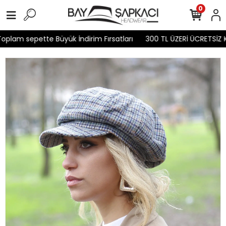
0
plam sepette Büyük İndirim Fırsatları
300 TL ÜZERİ ÜCRETSİZ K