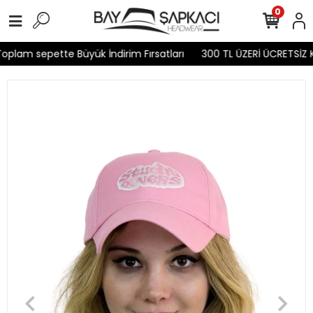
0
plam sepette Büyük İndirim Fırsatları
300 TL ÜZERİ ÜCRETSİZ K