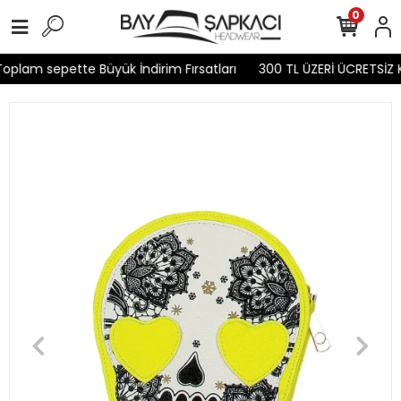
0
oplam sepette Büyük İndirim Fırsatları
300 TL ÜZERİ ÜCRETSİZ 