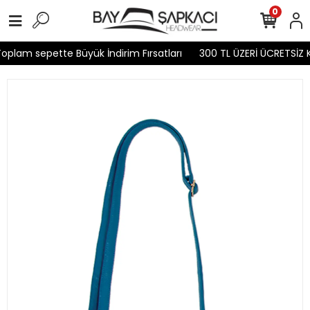
0
oplam sepette Büyük İndirim Fırsatları
300 TL ÜZERİ ÜCRETSİZ 