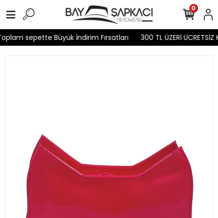
0
oplam sepette Büyük İndirim Fırsatları
300 TL ÜZERİ ÜCRETSİZ 