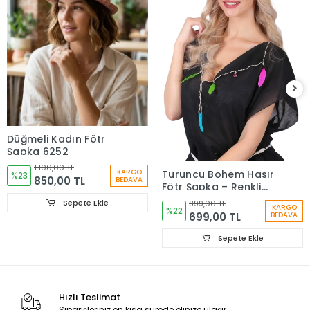
Düğmeli Kadın Fötr
Şapka 6252
1.100,00 TL
KARGO
Turuncu Bohem Hasır
%23
850,00 TL
BEDAVA
Fötr Şapka – Renkli
Etnik Şeritli Yazlık
Sepete Ekle
899,00 TL
KARGO
Kadın Şapkası 6261
%22
699,00 TL
BEDAVA
Sepete Ekle
Hızlı Teslimat
Siparişleriniz en kısa sürede elinize ulaşır.