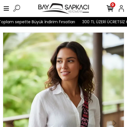
0
plam sepette Büyük İndirim Fırsatları
300 TL ÜZERİ ÜCRETSİZ K