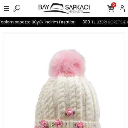
0
oplam sepette Büyük İndirim Fırsatları
300 TL ÜZERİ ÜCRETSİZ 