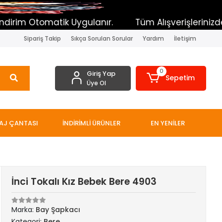
tomatik Uygulanır.
Tüm Alışverişlerinizde Toplam 
Sipariş Takip
Sıkça Sorulan Sorular
Yardım
İletişim
0
Giriş Yap
Sepetim
Üye Ol
AJ ÇANTASI
İNDİRİMLİ ÜRÜNLER
EN YENİLER
İnci Tokalı Kız Bebek Bere 4903
Marka:
Bay Şapkacı
Kategori:
Bere