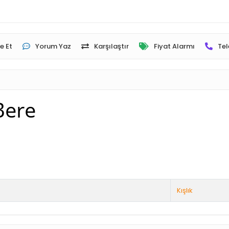
e Et
Yorum Yaz
Karşılaştır
Fiyat Alarmı
Tel
Bere
Kışlık