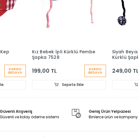
i Kep
Kız Bebek İpli Kürklü Pembe
Siyah Beyaz
Şapka 7528
Kürklü Şap
KARGO
KARGO
199,00 TL
249,00 T
BEDAVA
BEDAVA
le
Sepete Ekle
Güvenli Alışveriş
Geniş Ürün Yelpazesi
Güvenli ve kolay ödeme sistemi
Binlerce ürün ve kampany