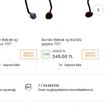
S
K
2
 Bebek içi
Bordo Bebek içi Kürklü
ka 7117
Şapka 7117
299,00 TL
KARGO
KARGO
L
%18
245,00 TL
BEDAVA
BEDAVA
Sepete Ekle
Sepete Ekle
7 / 24 DESTEK
a seçeneği
Öneri ve şikayetlerinizi bize iletebilirsiniz.