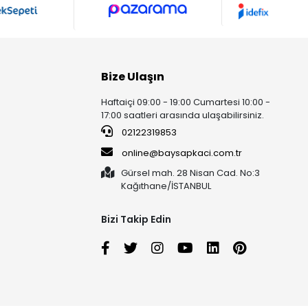
Bize Ulaşın
Haftaiçi 09:00 - 19:00 Cumartesi 10:00 -
17:00 saatleri arasında ulaşabilirsiniz.
02122319853
online@baysapkaci.com.tr
Gürsel mah. 28 Nisan Cad. No:3
Kağıthane/İSTANBUL
Bizi Takip Edin