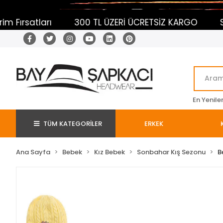
arı
300 TL ÜZERİ ÜCRETSİZ KARGO
Sepetine 
En Yenile
TÜM KATEGORİLER
ERKEK
Ana Sayfa
Bebek
Kız Bebek
Sonbahar Kış Sezonu
B