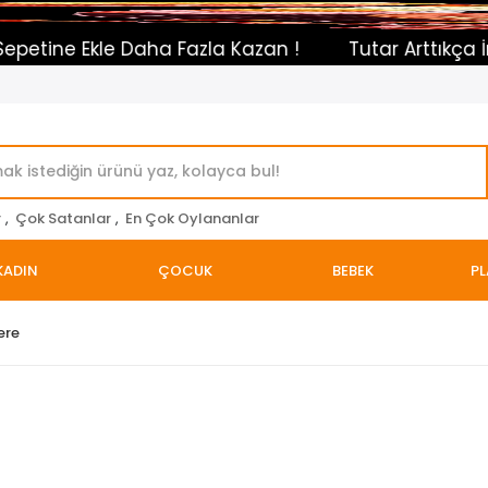
Ekle Daha Fazla Kazan !
Tutar Arttıkça İndirim O
r
,
Çok Satanlar
,
En Çok Oylananlar
KADIN
ÇOCUK
BEBEK
PL
ere