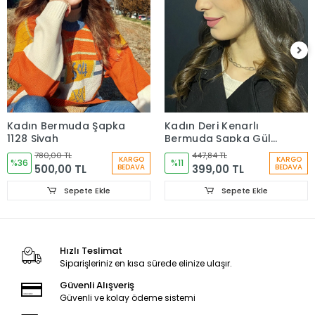
Kadın Bermuda Şapka
Kadın Deri Kenarlı
1128 Siyah
Bermuda Şapka Gül
Kurusu 7752
780,00 TL
447,84 TL
KARGO
KARGO
%36
%11
500,00 TL
399,00 TL
BEDAVA
BEDAVA
Sepete Ekle
Sepete Ekle
Hızlı Teslimat
Siparişleriniz en kısa sürede elinize ulaşır.
Güvenli Alışveriş
Güvenli ve kolay ödeme sistemi