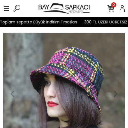
0
oplam sepette Büyük İndirim Fırsatları
300 TL ÜZERİ ÜCRETSİZ 