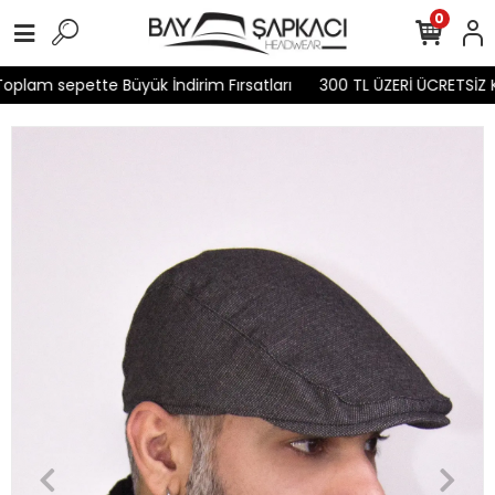
0
plam sepette Büyük İndirim Fırsatları
300 TL ÜZERİ ÜCRETSİZ K