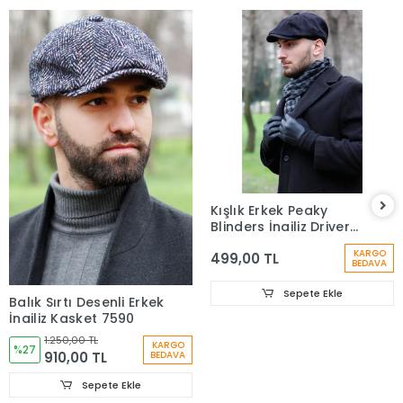
Kışlık Erkek Peaky
Blinders İngiliz Driver
Kasket Lacivert 7404
KARGO
499,00 TL
BEDAVA
Sepete Ekle
Balık Sırtı Desenli Erkek
İngiliz Kasket 7590
1.250,00 TL
KARGO
%27
910,00 TL
BEDAVA
Sepete Ekle