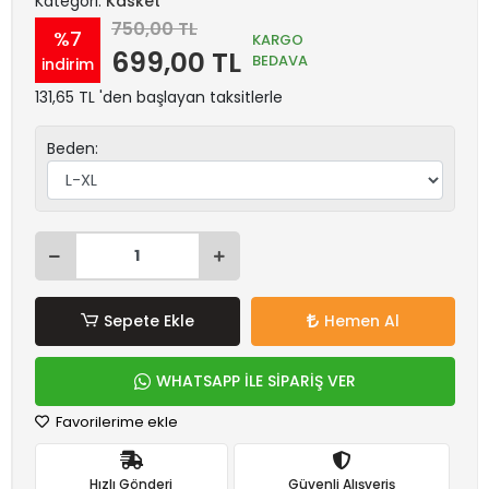
Kategori:
Kasket
750,00 TL
%7
KARGO
699,00 TL
BEDAVA
indirim
131,65 TL 'den başlayan taksitlerle
Beden:
Sepete Ekle
Hemen Al
WHATSAPP İLE SİPARİŞ VER
Favorilerime ekle
Hızlı Gönderi
Güvenli Alışveriş