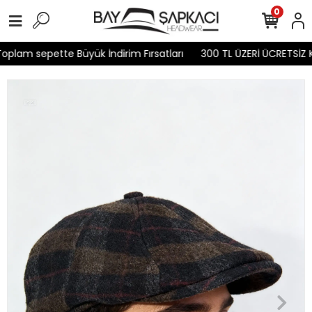
0
plam sepette Büyük İndirim Fırsatları
300 TL ÜZERİ ÜCRETSİZ K