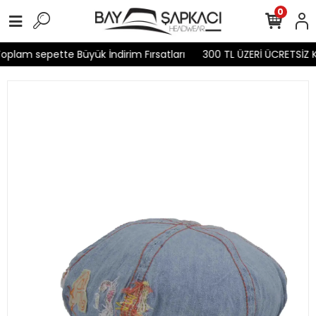
0
plam sepette Büyük İndirim Fırsatları
300 TL ÜZERİ ÜCRETSİZ K